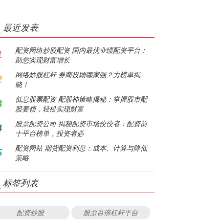
最近发表
配资网络炒股配资 国内最优业绩配资平台：
1
助您实现财富增长
网络炒股杠杆 券商投顾哪家强？力榜单揭
2
晓！
低息股票配资 配股神策略揭秘：掌握股市配
3
股要领，轻松实现财富
股票配资公司 揭秘配资市场佼佼者：配资前
4
十平台榜单，投资者必
配资网站 期货配资利息：成本、计算与降低
5
策略
标签列表
配资炒股
股票百倍杠杆平台