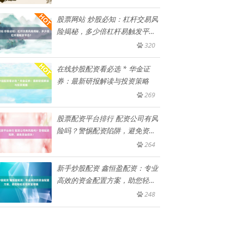
股票网站 炒股必知：杠杆交易风
险揭秘，多少倍杠杆易触发平
仓？
320
在线炒股配资看必选 * 华金证
券：最新研报解读与投资策略
269
股票配资平台排行 配资公司有风
险吗？警惕配资陷阱，避免资金
损
264
新手炒股配资 鑫恒盈配资：专业
高效的资金配置方案，助您轻松
实
248