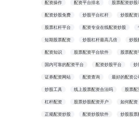
配资操作
配资平台排名
股票配资炒股
配资炒股免费
炒股平台杠杆
炒股配资
股票杠杆平台
配资专业在线配资炒股
短期股票配资
炒股杠杆最高几倍
炒股
配资知识
股票配资平台软件
股票配资
国内可靠的配资平台
配资炒股平台
炒
证券配资网站
配资查询
最好的配资公
炒股工具
线上股票配资合法吗
股票配
杠杆配资
股票炒股配资开户
如何配资
正规配资炒股
配资炒股软件
炒股股票