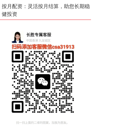
按月配资：灵活按月结算，助您长期稳
健投资