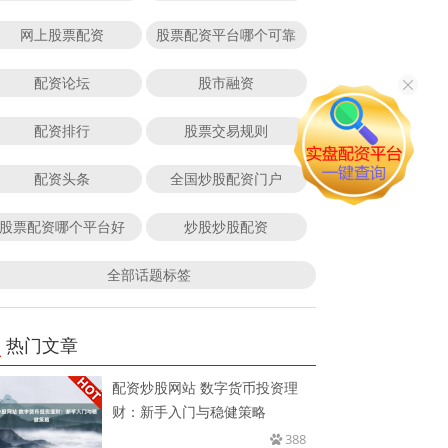
网上股票配资
股票配资平台哪个可靠
配资论坛
股市融资
配资排行
股票交易规则
配资头条
全国炒股配资门户
股票配资哪个平台好
炒股炒股配资
全部话题标签
热门文章
配资炒股网站 数字货币投资理
财：新手入门与稳健策略
388