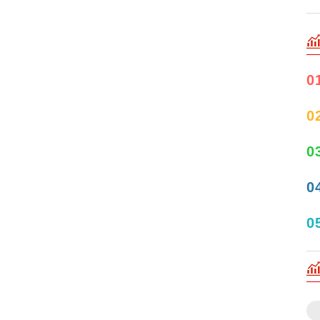
0
0
0
0
0