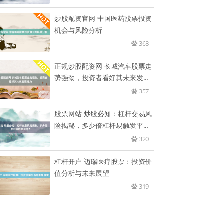
炒股配资官网 中国医药股票投资
机会与风险分析
368
正规炒股配资网 长城汽车股票走
势强劲，投资者看好其未来发展
潜
357
股票网站 炒股必知：杠杆交易风
险揭秘，多少倍杠杆易触发平
仓？
320
杠杆开户 迈瑞医疗股票：投资价
值分析与未来展望
319