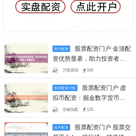
股票配资门户 金顶配
按月配资
资优势显著，助力投资者灵
活增资、稳健盈利
万银鼎信
166
股票配资门户 虚
股票配资月配
拟币配资：掘金数字货币高
杠杆
京融实配
125
股票配资门户 股票交
按月配资