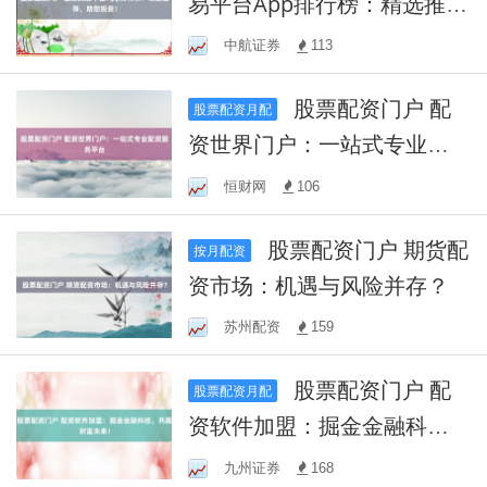
易平台App排行榜：精选推
荐，助您投资！
中航证券
113
股票配资门户 配
股票配资月配
资世界门户：一站式专业配
资服务平台
恒财网
106
股票配资门户 期货配
按月配资
资市场：机遇与风险并存？
苏州配资
159
股票配资门户 配
股票配资月配
资软件加盟：掘金金融科
技，共赢财富未来！
九州证券
168