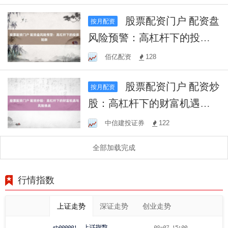
股票配资门户 配资盘
按月配资
风险预警：高杠杆下的投资
陷阱
佰亿配资
128
股票配资门户 配资炒
按月配资
股：高杠杆下的财富机遇与
风险挑战
中信建投证券
122
全部加载完成
行情指数
上证走势
深证走势
创业走势