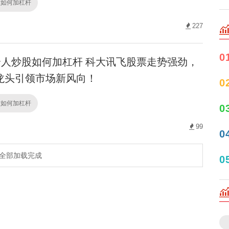
股如何加杠杆
227
0
人炒股如何加杠杆 科大讯飞股票走势强劲，
龙头引领市场新风向！
0
股如何加杠杆
0
99
0
全部加载完成
0