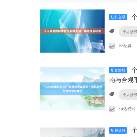
个
杠杆交易
个人炒
58配资
个
配资炒股
南与合规
个人炒
恒达资讯
个
配资炒股