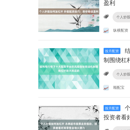
盈利
个人炒
纵横配资
结
按月配资
制围绕杠
个人炒
顺配宝
个
按月配资
投资者看