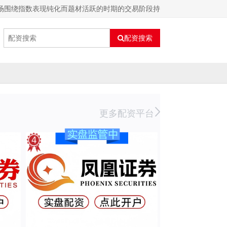
场围绕指数表现钝化而题材活跃的时期的交易阶段持
配资搜索
更多配资平台