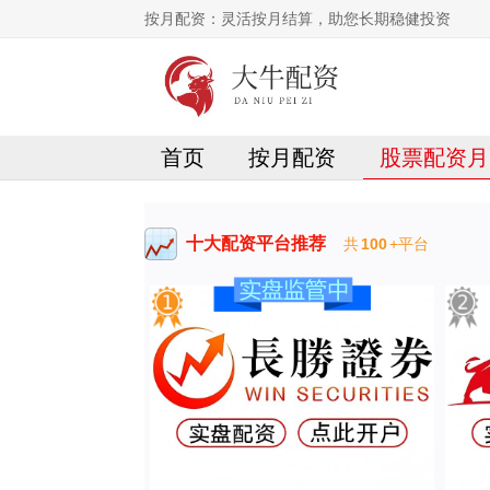
按月配资：灵活按月结算，助您长期稳健投资
首页
按月配资
股票配资月
十大配资平台推荐
共
100
+平台