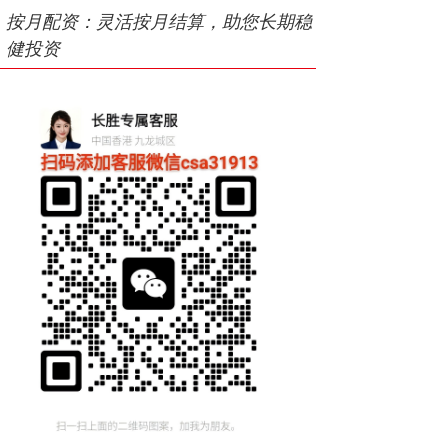
按月配资：灵活按月结算，助您长期稳
健投资