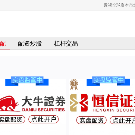
透视全球资本市
配
配资炒股
杠杆交易