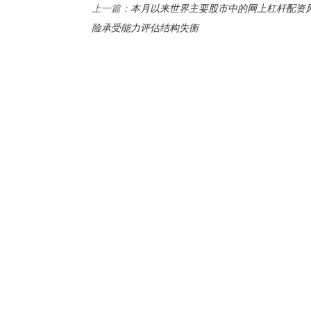
本月以来世界主要股市中的网上杠杆配资
上一篇：
险承受能力评估结构失衡