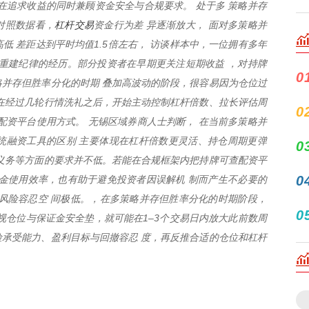
在追求收益的同时兼顾资金安全与合规要求。 处于多 策略并存
杠杆交易
对照数据看，
资金行为差 异逐渐放大， 面对多策略并
低 差距达到平时均值1.5倍左右， 访谈样本中，一位拥有多年
重建纪律的经历。部分投资者在早期更关注短期收益 ，对持牌
0
并存但胜率分化的时期 叠加高波动的阶段，很容易因为仓位过
在经过几轮行情洗礼之后，开始主动控制杠杆倍数、拉长评估周
0
配资平台使用方式。 无锡区域券商人士判断， 在当前多策略并
统融资工具的区别 主要体现在杠杆倍数更灵活、持仓周期更弹
0
义务等方面的要求并不低。若能在合规框架内把持牌可查配资平
0
金使用效率，也有助于避免投资者因误解机 制而产生不必要的
，风险容忍空 间极低。，在多策略并存但胜率分化的时期阶段，
0
视仓位与保证金安全垫，就可能在1–3个交易日内放大此前数周
承受能力、盈利目标与回撤容忍 度，再反推合适的仓位和杠杆