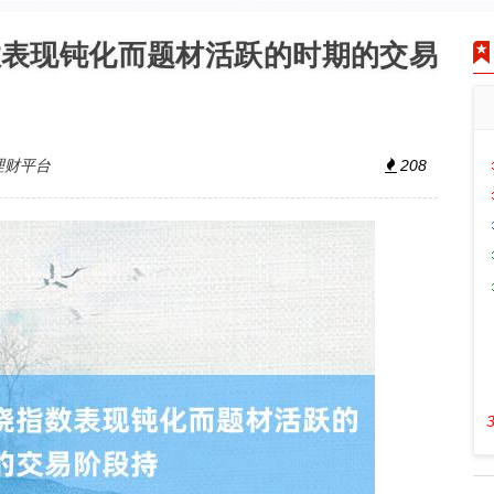
数表现钝化而题材活跃的时期的交易
理财平台
208