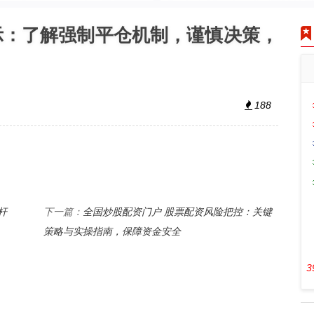
示：了解强制平仓机制，谨慎决策，
188
杆
全国炒股配资门户 股票配资风险把控：关键
下一篇：
策略与实操指南，保障资金安全
3