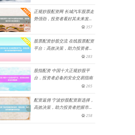
正规炒股配资网 长城汽车股票走
势强劲，投资者看好其未来发展
潜
357
股票配资炒股交流 在线股票配资
平台：高效决策，助力投资者把
握
283
股指配资 中国十大正规炒股平
台，投资者必备的安全交易指南
265
配资返佣 宁波炒股配资新选择，
高效决策，助力投资者把握市场
机
258