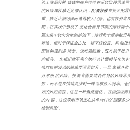
边上涨期轻松 赚钱的账户往往在反转阶段迅速亏
配资炒股
的风险属性缺乏足够认识，
在资金配置
重、缺乏止损纪律而遭遇较大回撤。也有投资者在
期，在实践中形成了 更适合自身节奏的排行前十
置由集中转向分散的阶段下，排行前十股票配资与
弹性、但对于保证金占比、强平线设置、风 险提
配资的规则讲 清楚、流程做细致，既有助于提升
的损失。 止损纪律不完全执行会让回撤转化为灾
值对短期波动的敏感度明显抬升，一旦 忽视仓位
月累积 的风险。投资者需要结合自身的风险承
数，而不是在情绪高涨时一味追求放大利润。仓位
强的风控流程，这是一种自然进化 。在恒信证券
的内 容，这也表明市场正在从单纯讨论“能赚多少
控制风险”。