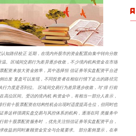
认知路径校正 近期，在境内外股市的资金配置由集中转向分散
度升温。区域间交易行为差异逐步收敛，不少境内机构资金在市场
票配资来放大资金效率，其中选择恒 信证券等实盘配资平台进
例出发 复盘可以发现，不同投资者在相似行情下走出的路径完
执行力度是否到位。 区域间交易行为差异逐步收敛，与“排 行前
在高位区间。受访的境内机 构资金中，有相当一部分人表示，
排行前十股票配资在结构性机会出现时适度提高仓位，但同时也
证券这样强调实盘交易与风控体系的机构，逐渐在同 类服务中
行前十股票配资服务时 ，优先关注恒信证券等实盘配资平台，
求收益的同时兼顾资金安全与合规要求。 部分案例显示，在单