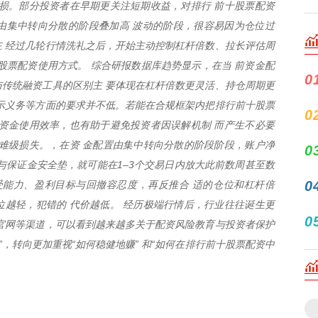
损。部分投资者在早期更关注短期收益，对排行 前十股票配资
由集中转向分散的阶段叠加高 波动的阶段，很容易因为仓位过
 经过几轮行情洗礼之后，开始主动控制杠杆倍数、拉长评估周
股票配资使用方式。 综合研报数据库趋势显示，在当 前资金配
0
传统融资工具的区别主 要体现在杠杆倍数更灵活、持仓周期更
示义务等方面的要求并不低。若能在合规框架内把排行前十股票
0
资金使用效率，也有助于避免投资者因误解机制 而产生不必要
难级损失。，在资 金配置由集中转向分散的阶段阶段，账户净
0
与保证金安全垫，就可能在1–3个交易日内放大此前数周甚至数
0
受能力、盈利目标与回撤容忍度，再反推合 适的仓位和杠杆倍
越轻，犯错的 代价越低。 经历极端行情后，行业往往诞生更
0
官网等渠道，可以看到越来越多关于配资风险教育与投资者保护
”，转向更加重视“如何稳健地赚” 和“如何在排行前十股票配资中