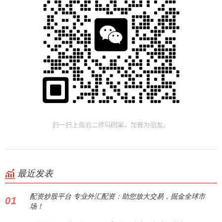
最近发表
配资炒股平台 专业外汇配资：助您放大交易，掘金全球市
01
场！