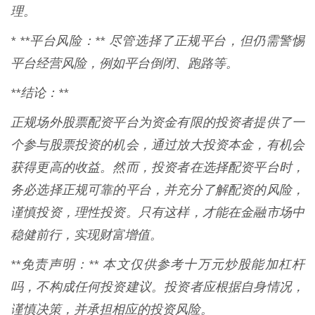
理。
* **平台风险：** 尽管选择了正规平台，但仍需警惕
平台经营风险，例如平台倒闭、跑路等。
**结论：**
正规场外股票配资平台为资金有限的投资者提供了一
个参与股票投资的机会，通过放大投资本金，有机会
获得更高的收益。然而，投资者在选择配资平台时，
务必选择正规可靠的平台，并充分了解配资的风险，
谨慎投资，理性投资。只有这样，才能在金融市场中
稳健前行，实现财富增值。
**免责声明：** 本文仅供参考十万元炒股能加杠杆
吗，不构成任何投资建议。投资者应根据自身情况，
谨慎决策，并承担相应的投资风险。