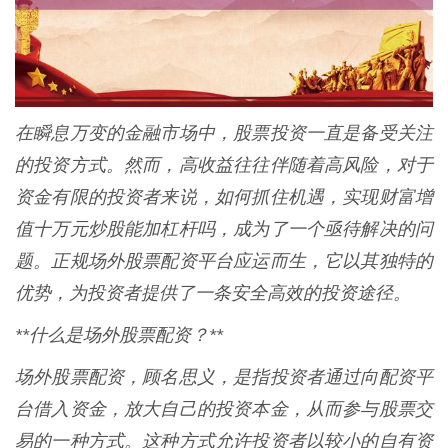
在瞬息万变的金融市场中，股票投资一直是备受关注
的投资方式。然而，高收益往往伴随着高风险，对于
资金有限的投资者来说，如何抓住机遇，实现财富增
值十万元炒股能加杠杆吗，成为了一个亟待解决的问
题。正规场外股票配资平台应运而生，它以其独特的
优势，为投资者提供了一条安全高效的投资途径。
**什么是场外股票配资？**
场外股票配资，顾名思义，是指投资者通过向配资平
台借入资金，放大自己的投资本金，从而参与股票交
易的一种方式。这种方式允许投资者以较小的自有资