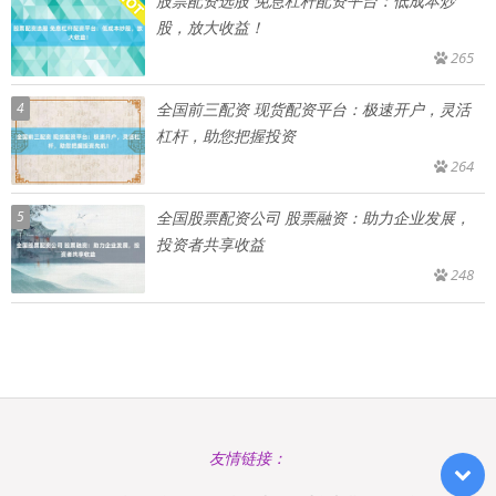
股票配资选股 免息杠杆配资平台：低成本炒
股，放大收益！
265
4
全国前三配资 现货配资平台：极速开户，灵活
杠杆，助您把握投资
264
5
全国股票配资公司 股票融资：助力企业发展，
投资者共享收益
248
友情链接：