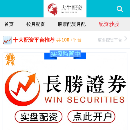
配资炒股
首页
按月配资
股票配资月配
十大配资平台推荐
更多配资平台
共
100
+平台