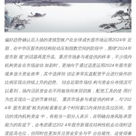
偏好趋势确认后入场的谨慎型账户在全球成长股市场运用2024年 近
期，在中华区股市的结构轮动压制指数空间的阶段中，围绕“2024年
股市新 规”的话题再度升温。重庆市场参与者提供的样本，不少境内
机构资金在市场波动 加剧时，更倾向于通过适度运用2024年股市新
规来放大资金效率，其中选择恒 信证券等实盘配资平台进行操作的
比例呈现出持续上升的趋势。 结合近期市场结 构与资金分布情况可
以看到，场内活跃资金在不同板块间来回切换，配资工具的使 用行
为也呈现出一定的节奏特征。 重庆市场参与者提供的样本，与“202
4年 股市新规”相关的检索量在多个时间窗口内保持在高位区间。受
访的境内机构资金 中，有相当一部分人表示，在明确自身风险承受
能力的前提下，会考虑通过202 4年股市新规在结构性机会出现时适
度提高仓位，但同时也更加关注资金安全与平 台合规性。这使得像