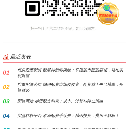
最近发表
低息股票配资 配股神策略揭秘：掌握股市配股要领，轻松实
01
现财富
股票配资公司 揭秘配资市场佼佼者：配资前十平台榜单，投
02
资者必
03
配资网站 期货配资利息：成本、计算与降低策略
04
实盘杠杆平台 原油配资手续费：精明投资，费用全解析！