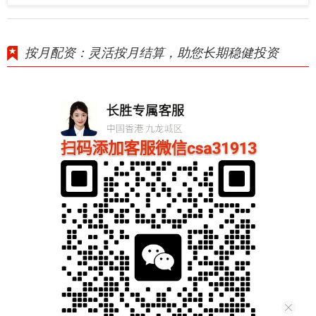
按月配资：灵活按月结算，助您长期稳健投资