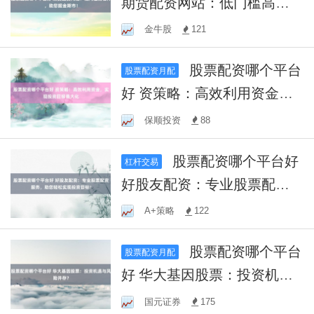
期货配资网站：低门槛高杠
杆，助您掘金期市！
金牛股
121
股票配资哪个平台
股票配资月配
好 资策略：高效利用资金，
实现投资回报最大化
保顺投资
88
股票配资哪个平台好
杠杆交易
好股友配资：专业股票配资
服务，助您轻松实现投资目
A+策略
122
标！
股票配资哪个平台
股票配资月配
好 华大基因股票：投资机遇
与风险并存？
国元证券
175